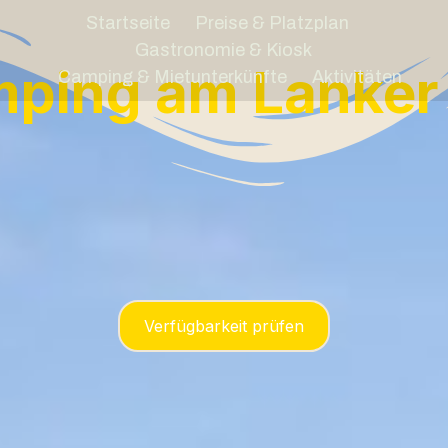
Startseite
Preise & Platzplan
Gastronomie & Kiosk
ping am Lanker
Camping & Mietunterkünfte
Aktivitäten
Verfügbarkeit prüfen